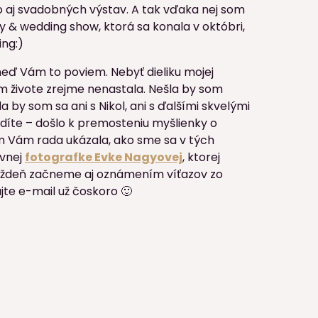
 aj svadobných výstav. A tak vďaka nej som
y & wedding show, ktorá sa konala v októbri,
ing:)
neď Vám to poviem. Nebyť dieliku mojej
om živote zrejme nenastala. Nešla by som
by som sa ani s Nikol, ani s ďalšími skvelými
 vidíte – došlo k premosteniu myšlienky o
som Vám rada ukázala, ako sme sa v tých
ovnej
fotografke Evke Nagyovej
, ktorej
týždeň začneme aj oznámením víťazov zo
jte e-mail už čoskoro 🙂