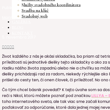
Služby svadobného koordinátora
Published By
Svadba na kľúč
Svadobný web
Marina
GALÉRIA
•
BLOG
KONTAKT
5. novembra 2017





Život každého z nás je akási skladačka, ba priam až tetri
príležitosti sú jednotlivé dieliky tejto skladačky a ako
riadku nášho života zapadnú alebo nie a chvíľku sa môže
dieliky prichádzajú rad za radom, niekedy rýchlejšie ako 
prišiel do cesty ten, či onen človek, či príležitosť. No o
Čo tým chcel básnik povedať? K tejto úvahe som sa dos
reči s Nikol, ktorú môžete poznať pod značkou
LILLYA –
toho internetového sveta, ale tak viac sme začali komun
poďakovať za odporúčanie, ktoré dala jednej mojej neve