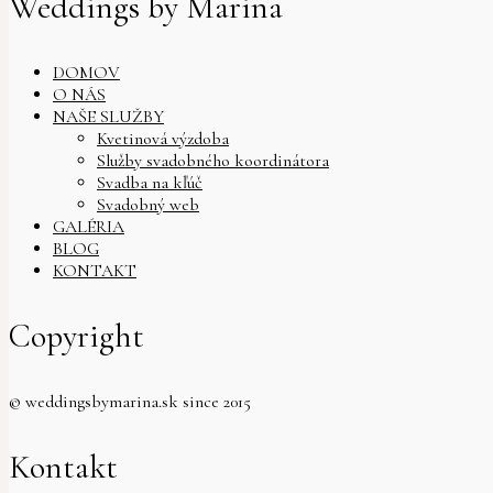
Weddings by Marina
DOMOV
O NÁS
NAŠE SLUŽBY
Kvetinová výzdoba
Služby svadobného koordinátora
Svadba na kľúč
Svadobný web
GALÉRIA
BLOG
KONTAKT
Copyright
© weddingsbymarina.sk since 2015
Kontakt