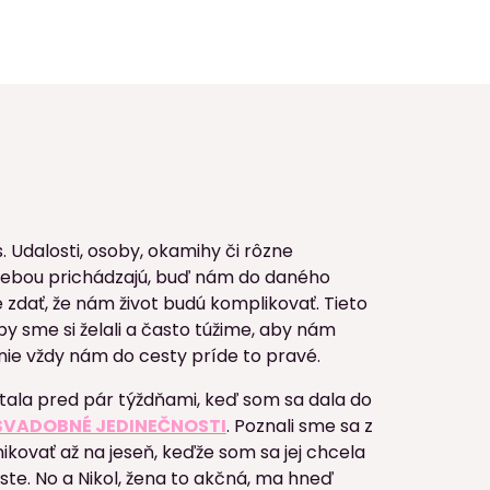
s. Udalosti, osoby, okamihy či rôzne
 za sebou prichádzajú, buď nám do daného
 zdať, že nám život budú komplikovať. Tieto
by sme si želali a často túžime, aby nám
no nie vždy nám do cesty príde to pravé.
tala pred pár týždňami, keď som sa dala do
 SVADOBNÉ JEDINEČNOSTI
. Poznali sme sa z
ikovať až na jeseň, keďže som sa jej chcela
ste. No a Nikol, žena to akčná, ma hneď