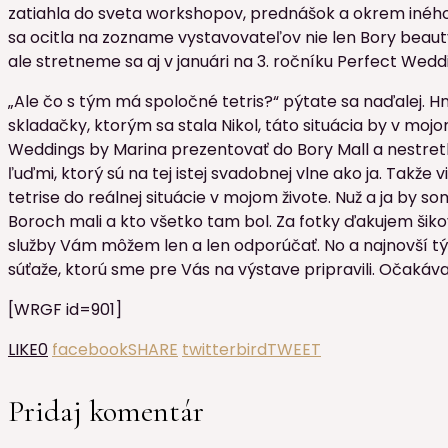
zatiahla do sveta workshopov, prednášok a okrem iného
sa ocitla na zozname vystavovateľov nie len Bory beaut
ale stretneme sa aj v januári na 3. ročníku Perfect Wedd
„Ale čo s tým má spoločné tetris?“ pýtate sa naďalej. H
skladačky, ktorým sa stala Nikol, táto situácia by v moj
Weddings by Marina prezentovať do Bory Mall a nestretla 
ľuďmi, ktorý sú na tej istej svadobnej vlne ako ja. Takže
tetrise do reálnej situácie v mojom živote. Nuž a ja by 
Boroch mali a kto všetko tam bol. Za fotky ďakujem šik
služby Vám môžem len a len odporúčať. No a najnovší 
súťaže, ktorú sme pre Vás na výstave pripravili. Očakáva
[WRGF id=901]
LIKE
0
facebook
SHARE
twitterbird
TWEET
Pridaj komentár