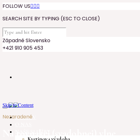
FOLLOW US



SEARCH SITE BY TYPING (ESC TO CLOSE)
Západné Slovensko
+421 910 905 453
Skip to Content
Nezaradené
DOMOV
O NÁS
Na rovnakej (svadobnej) vlne
NAŠE SLUŽBY
Kvetinová výzdoba