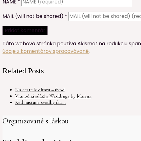
NAME
*
MAIL (will not be shared)
*
Táto webová stránka používa Akismet na redukciu spa
údaje z komentárov spracovávané
.
Related Posts
Na ceste k oltáru – úvod
Vianočná súťaž s Weddings by Marina
Keď nastane svadby čas…
Organizované s láskou