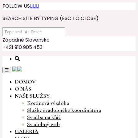
FOLLOW US



SEARCH SITE BY TYPING (ESC TO CLOSE)
Západné Slovensko
+421 910 905 453
DOMOV
O NÁS
NAŠE SLUŽBY
Kvetinová výzdoba
Služby svadobného koordinátora
Svadba na kľúč
Svadobný web
GALÉRIA