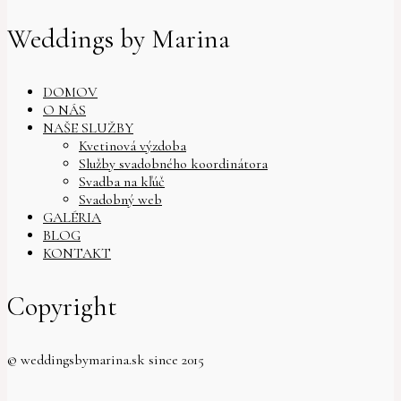
Weddings by Marina
DOMOV
O NÁS
NAŠE SLUŽBY
Kvetinová výzdoba
Služby svadobného koordinátora
Svadba na kľúč
Svadobný web
GALÉRIA
BLOG
KONTAKT
Copyright
© weddingsbymarina.sk since 2015