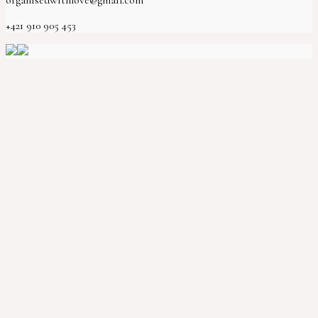
organisedwithlove@gmail.com
+421 910 905 453