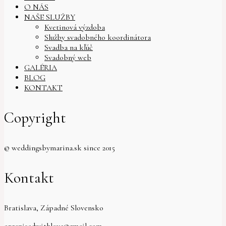
O NÁS
NAŠE SLUŽBY
Kvetinová výzdoba
Služby svadobného koordinátora
Svadba na kľúč
Svadobný web
GALÉRIA
BLOG
KONTAKT
Copyright
© weddingsbymarina.sk since 2015
Kontakt
Bratislava, Západné Slovensko