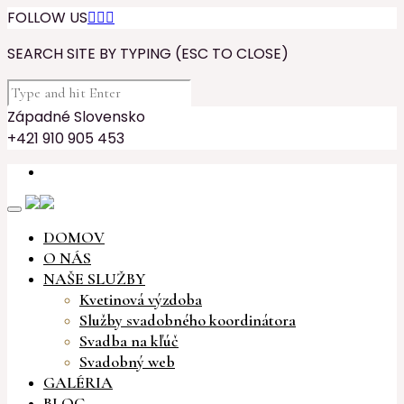
FOLLOW US



SEARCH SITE BY TYPING (ESC TO CLOSE)
Západné Slovensko
+421 910 905 453
DOMOV
O NÁS
NAŠE SLUŽBY
Kvetinová výzdoba
Služby svadobného koordinátora
Svadba na kľúč
Svadobný web
GALÉRIA
BLOG